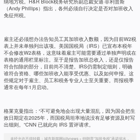
纳地方税。H&R Block税务研究所副总裁安迪·菲利普斯
（Andy Phillips）指出，各州必须自行决定是否对加班收入
免征州税。
雇主还必须想办法告知员工其加班收入数额，因为目前W2税
表上并未单独列出该项。美国国税局（IRS）已宣布本税年
不会修改W2表格，这意味着雇主可能需要通过单独声明或在
表格的通用栏里标注。至于是报告加班总收入，还是仅报告
符合扣除的部分，目前尚不清楚。IRS仍需制定细则，明确
谁符合资格、哪些加班收入能享受优惠、以及如何申报。这
些规定对于雇主、员工和税务专业人士至关重要。而报税季
通常在每年1月启动。
格莱克曼指出：“不可避免地会出现大量混乱，因为国会把生
效日期定在2025年，而国税局坦率地说没有足够资源及时写
出细则。”CNN 已就此向 IRS 置评请求。
未经允许不得转载：
城市新闻网icitynews
»
特朗普“加班免税”承诺缩水，