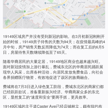
19149区域房产并没有受到新冠的影响。在3月初新冠刚刚开
始的时候，19149房子待售的天数为94天；在疫情最高峰的4
月中旬，房产销售天数反而降低为74天；而在复工后的6月5
日，房屋待售天数继续降低至了65天。
随着华裔居民的大量定居，19149地区商业也越来越兴旺。
面对新冠疫情加上游行暴乱，费城东北区的华裔居民踊跃展
现华人风采，出席各种活动，向居民发放免费食品，向社会
各界捐赠医疗物资，有效地促进了该区的族裔融合。
费城将在7月3日进入绿色复工阶段，费城东北区的商家们都
已经跃跃欲试，准备重新振兴经济。华裔商家众多的东北
区，显然复工的“速度和安全”要两手抓，更具效率。
19149区域的主干道Caster Ave已经店铺林立，颇有纽约布