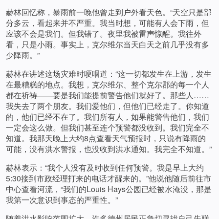
赫林回忆称，暴雨前一晚他曾走到户外看天色。“天空只是部
分多云，看起来并不严重。我当时想，可能有人会下雨，但
应该不会是我们。但我错了。夜里我被雷声惊醒。我往外
看，只是小雨。事实上，克尔维尔当天白天之前几乎没有多
少降雨。”
赫林在讲述这场灾难时哽咽道：“这一切都发生在上游，发生
在最糟糕的地点。我想，克尔维尔、整个克尔郡的每一个人
都在祈祷——要是我们能提前警告他们就好了。那些人……
我失去了两个朋友。我们爱他们，但他们已经走了。你知道
的，他们已经不在了。我们所有人，如果能警告他们，我们
一定会这么做。但我们甚至连个预警都没收到。我们完全不
知道。我那天晚上大约8点查看天气预报时，只说有降雨的
可能，没有洪水警报，也没收到洪水通知。我完全不知道。”
赫林表示：“我个人没有及时收到任何预警。我是早上大约
5:30接到市政经理打来的电话才醒来的。”他说他随后前往市
中心查看河流，“我们的Louis Hays公园已经被水淹没，那是
我第一次意识到事态的严重性。”
随着洪水影响范围扩大，许多德州居民正急切寻找自己失联