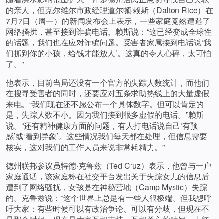
的亲人，但克尔维尔市政经理道尔顿·赖斯（Dalton Rice）在
7月7日（周一）的新闻发布会上表示，一些家庭竟然遭遇了
网络骚扰，甚至接到诈骗电话。赖斯说：“这已经变成全球性
的话题，我们也在应对诈骗问题。受害者家属接到电话说‘我
们抓到你的小孩，给钱才能放人’。这真的令人心碎，太可怕
了。”
他表示，目前当局还没有一个官方的失踪人数统计，而他们
在搜寻受害者的同时，还要应对五条求助热线上的大量虚假
来电。“我们现在还不愿公布一个具体数字。但可以肯定的
是，失踪人数不小。因为我们接到很多虚假的电话。”赖斯
说。“还有精神健康方面的问题，有人打电话说自己‘有预
感’或‘看到异象’。这些情况我们每天都在处理，但信息需要
核实，这对我们的工作人员来说非常耗精力。”
德州联邦参议员特德·克鲁兹（Ted Cruz）表示，他曾与一户
家庭通话，该家庭称在社交平台发出关于失踪女儿的信息后
遭到了网络骚扰，女孩是在神秘营地（Camp Mystic）失踪
的。克鲁兹说：“这个世界上总是有一些人很极端。但我想呼
吁大家：有些时候可以有政治争论、可以有分歧，但现在不