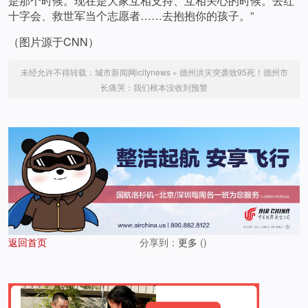
是那个时候。现在是大家互相支持、互相关心的时候。去红
十字会、救世军当个志愿者……去抱抱你的孩子。”
（图片源于CNN）
未经允许不得转载：
城市新闻网icitynews
»
德州洪灾突袭致95死！德州市
长痛哭：我们根本没收到预警
返回首页
分享到：
更多
(
)