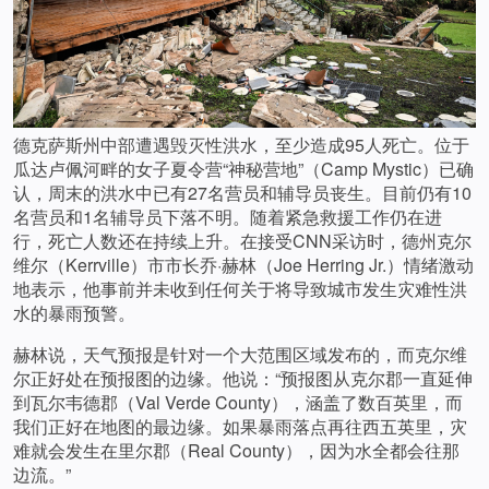
德克萨斯州中部遭遇毁灭性洪水，至少造成95人死亡。位于
瓜达卢佩河畔的女子夏令营“神秘营地”（Camp Mystic）已确
认，周末的洪水中已有27名营员和辅导员丧生。目前仍有10
名营员和1名辅导员下落不明。随着紧急救援工作仍在进
行，死亡人数还在持续上升。在接受CNN采访时，德州克尔
维尔（Kerrville）市市长乔·赫林（Joe Herring Jr.）情绪激动
地表示，他事前并未收到任何关于将导致城市发生灾难性洪
水的暴雨预警。
赫林说，天气预报是针对一个大范围区域发布的，而克尔维
尔正好处在预报图的边缘。他说：“预报图从克尔郡一直延伸
到瓦尔韦德郡（Val Verde County），涵盖了数百英里，而
我们正好在地图的最边缘。如果暴雨落点再往西五英里，灾
难就会发生在里尔郡（Real County），因为水全都会往那
边流。”