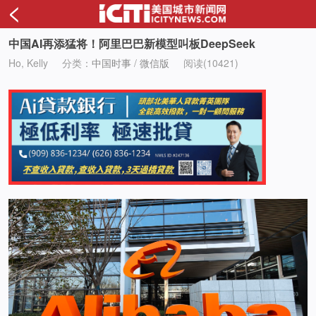
<
中国AI再添猛将！阿里巴巴新模型叫板DeepSeek
Ho, Kelly
分类：
中国时事
/
微信版
阅读(10421)