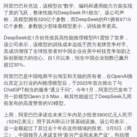
阿里巴巴补充说，该模型在“数学、编码和通用能力方面实现
了质的飞跃，整体性能与DeepSeek R1相当”。该公司声
称，其模型拥有320亿个参数，而DeepSeek的R1拥有6710
亿个参数。参数较少意味着模型更小，训练效率更高。
DeepSeek在1月份凭借其高性能推理模型R1震惊了世界，
该公司表示，该模型的训练成本远低于西方老牌竞争对手。
其成功增强了全球投资者对中国企业在美中科技竞争加剧之
际创新能力的信心。自1月以来，恒生中国企业指数已飙升
超过30%。
阿里巴巴是中国电商平台淘宝和天猫的所有者，在OpenAI推
出其定义行业的AI推理模型后，于2023年首次推出了与
ChatGPT相当的服务“通义千问”。今年1月，阿里巴巴发布了
另一款模型Qwen 2.5 Max，称其性能超过了DeepSeek几周
前发布的高度赞誉的V3模型。
上周，阿里巴巴承诺在未来三年内至少投资3800亿元人民币
（524亿美元）用于其AI和云计算基础设施。该公司表示，
这一金额超过了其过去十年在这些领域的投资。3月5日（周
三），中国领导人承诺支持“新兴产业和未来产业”，包括增