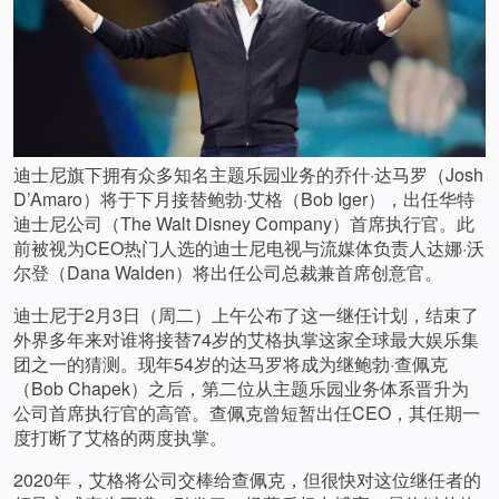
迪士尼旗下拥有众多知名主题乐园业务的乔什·达马罗（Josh
D’Amaro）将于下月接替鲍勃·艾格（Bob Iger），出任华特
迪士尼公司（The Walt Disney Company）首席执行官。此
前被视为CEO热门人选的迪士尼电视与流媒体负责人达娜·沃
尔登（Dana Walden）将出任公司总裁兼首席创意官。
迪士尼于2月3日（周二）上午公布了这一继任计划，结束了
外界多年来对谁将接替74岁的艾格执掌这家全球最大娱乐集
团之一的猜测。现年54岁的达马罗将成为继鲍勃·查佩克
（Bob Chapek）之后，第二位从主题乐园业务体系晋升为
公司首席执行官的高管。查佩克曾短暂出任CEO，其任期一
度打断了艾格的两度执掌。
2020年，艾格将公司交棒给查佩克，但很快对这位继任者的