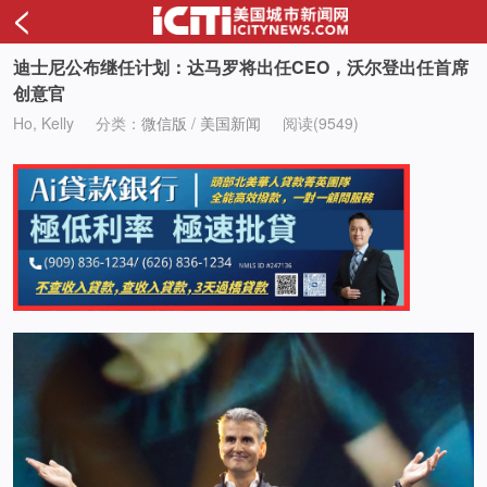
<
迪士尼公布继任计划：达马罗将出任CEO，沃尔登出任首席
创意官
Ho, Kelly
分类：
微信版
/
美国新闻
阅读(9549)