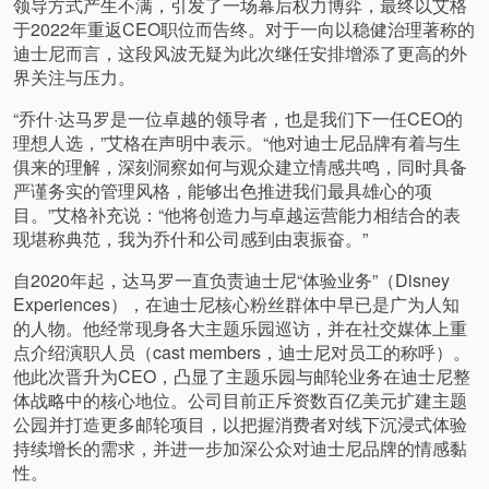
领导方式产生不满，引发了一场幕后权力博弈，最终以艾格
于2022年重返CEO职位而告终。对于一向以稳健治理著称的
迪士尼而言，这段风波无疑为此次继任安排增添了更高的外
界关注与压力。
“乔什·达马罗是一位卓越的领导者，也是我们下一任CEO的
理想人选，”艾格在声明中表示。“他对迪士尼品牌有着与生
俱来的理解，深刻洞察如何与观众建立情感共鸣，同时具备
严谨务实的管理风格，能够出色推进我们最具雄心的项
目。”艾格补充说：“他将创造力与卓越运营能力相结合的表
现堪称典范，我为乔什和公司感到由衷振奋。”
自2020年起，达马罗一直负责迪士尼“体验业务”（Disney
Experiences），在迪士尼核心粉丝群体中早已是广为人知
的人物。他经常现身各大主题乐园巡访，并在社交媒体上重
点介绍演职人员（cast members，迪士尼对员工的称呼）。
他此次晋升为CEO，凸显了主题乐园与邮轮业务在迪士尼整
体战略中的核心地位。公司目前正斥资数百亿美元扩建主题
公园并打造更多邮轮项目，以把握消费者对线下沉浸式体验
持续增长的需求，并进一步加深公众对迪士尼品牌的情感黏
性。