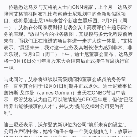
一位熟悉达马罗与艾格的人士向CNN透露，上个月，达马罗
陪同艾格前往阿布扎比考察迪士尼规划中的全新度假区项
目。这将是迪士尼15年来首个新建主题乐园。2月2日（周
一），艾格在公司季度财报电话会议上高度评价主题乐园业
务的表现。“放眼当今的业务版图，其规模与多元化程度前所
未有，而我们正在推进的项目将进一步扩大这一体量，”艾格
表示。“展望未来，我对这一业务及其增长潜力感到非常、非
常乐观。”2月3日（周二）上午，迪士尼董事会宣布，达马罗
将于3月18日公司年度股东大会结束后正式接任首席执行官
一职。
与此同时，艾格将继续以高级顾问和董事会成员的身份留
任，直至其合同于12月31日到期并正式退休。迪士尼董事长
詹姆斯·戈尔曼（James Gorman）当天在CNBC节目中表
示，尽管艾格认为自己可以继续担任CEO至年底，但他“已经
培养出能够接班的人才”，并认为“提前交棒对公司更为有
利”。
迪士尼还表示，沃尔登的新职位为公司“前所未有的设立”。
公司在声明中称，她将“确保在每一个受众接触点上，故事讲