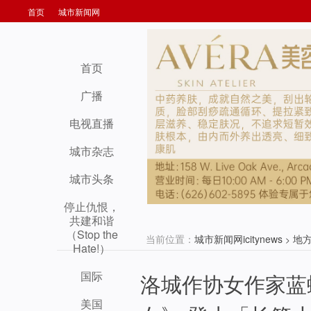
首页
城市新闻网
首页
广播
电视直播
城市杂志
城市头条
停止仇恨，
共建和谐
（Stop the
当前位置：
城市新闻网icitynews
地
>
Hate!）
国际
洛城作协女作家蓝
美国