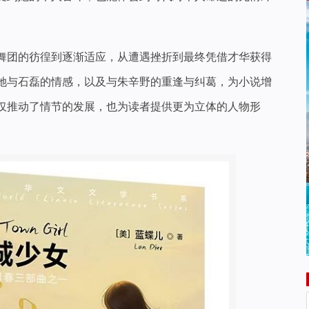
舞团的彷徨到逐渐适应，从遭遇挫折到最终凭借才华获得
她与石磊的情感，以及与朱辛野的重逢与纠葛，为小说增
仅推动了情节的发展，也为读者提供更为立体的人物形