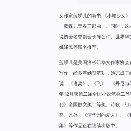
女作家蓝蝶儿的新书 《小城少女
「蓝蝶儿青春三部曲」。同时，这
说协会名誉副会长陈公仲、世界华
姚泽民等联名推荐。
蓝蝶儿是美国洛杉矶华文作家协会
写作。经多年勤奋笔耕，她完成了
说：《逃离》、《飞》、《丹尼与菲
年12月获第二届全国小说笔会二等
刊》全国散文奖二等奖。诗歌：组诗
奖。此外，《清华园的爱人》、《我
集》等作品正在陆续出版中。