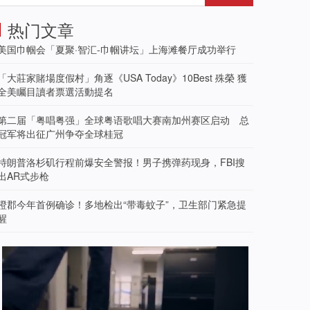
热门文章
美国巾帼会「夏聚·智汇-巾帼讲坛」上海滩餐厅成功举行
「大莊家賭場度假村」角逐《USA Today》10Best 殊榮 獲
全美矚目讀者票選活動提名
第二届「粤唱粤强」全球粤语歌唱大赛南加州赛区启动 总
冠军将出征广州争夺全球桂冠
特朗普洛杉矶行程前爆安全警报！男子携弹药现身，FBI搜
出AR式步枪
橙郡今年首例确诊！多地检出“带毒蚊子”，卫生部门紧急提
醒