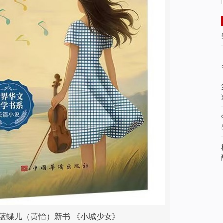
蓝蝶儿（黄怡）新书 《小城少女》