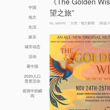
《The Golden
中国
望之旅”
地方
su, sammi
分类：
地方新闻
阅读(1
生活
娱乐
城市动态
活动
看中国
2020人口
普查活动
疫情中的瞬
间