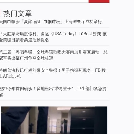
热门文章
美国巾帼会「夏聚·智汇-巾帼讲坛」上海滩餐厅成功举行
「大莊家賭場度假村」角逐《USA Today》10Best 殊榮 獲
全美矚目讀者票選活動提名
第二届「粤唱粤强」全球粤语歌唱大赛南加州赛区启动 总
冠军将出征广州争夺全球桂冠
特朗普洛杉矶行程前爆安全警报！男子携弹药现身，FBI搜
出AR式步枪
橙郡今年首例确诊！多地检出“带毒蚊子”，卫生部门紧急提
醒