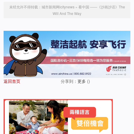
未经允许不得转载：
城市新闻网icitynews
»
看中国 ——《沙画沙话》The
Will And The Way
返回首页
分享到：
更多
(
)