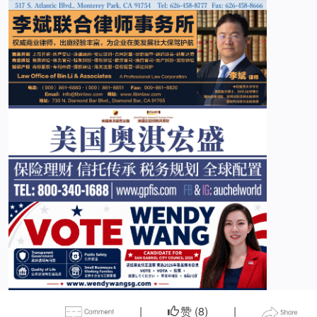
|
赞 (
8
)
|