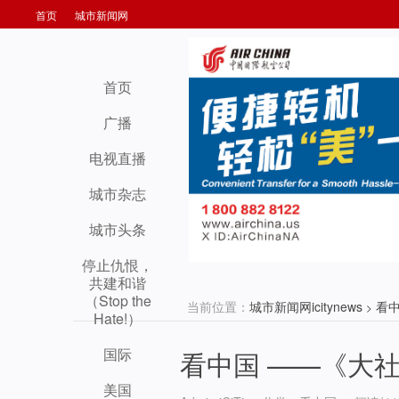
首页
城市新闻网
首页
广播
电视直播
城市杂志
城市头条
停止仇恨，
共建和谐
（Stop the
当前位置：
城市新闻网icitynews
看
>
Hate!）
国际
看中国 ——《大
美国