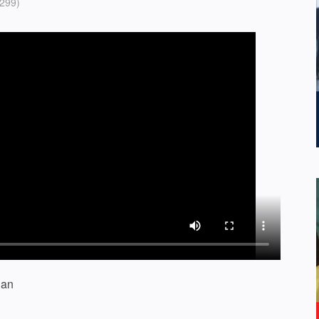
299)
uan