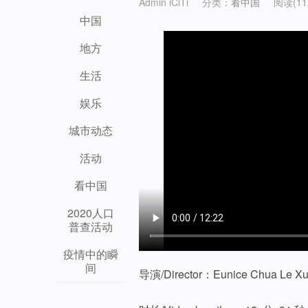
Admin iCiTi
分类：
看中国
阅读(11
中国
地方
生活
娱乐
城市动态
活动
看中国
2020人口
普查活动
疫情中的瞬
间
导演/Director：Eunice Chua Le X