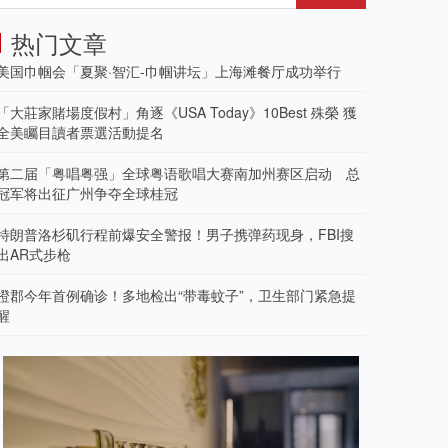
热门文章
美国巾帼会「夏聚·智汇-巾帼讲坛」上海滩餐厅成功举行
「大莊家賭場度假村」角逐《USA Today》10Best 殊榮 獲
全美矚目讀者票選活動提名
第二届「粤唱粤强」全球粤语歌唱大赛南加州赛区启动 总
冠军将出征广州争夺全球桂冠
特朗普洛杉矶行程前爆安全警报！男子携弹药现身，FBI搜
出AR式步枪
橙郡今年首例确诊！多地检出“带毒蚊子”，卫生部门紧急提
醒