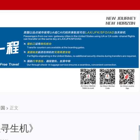
中国
正文
>
社寻生机》