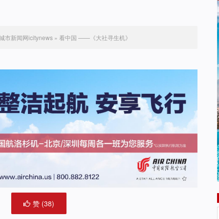
城市新闻网icitynews
»
看中国 ——《大社寻生机》
赞 (
38
)