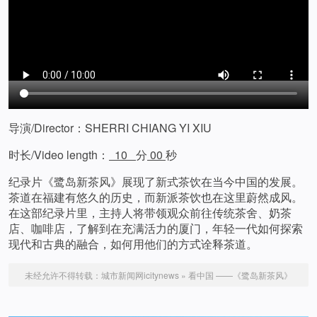
导演/Director：SHERRI CHIANG YI XIU
时长/Video length：
10
分
00
秒
纪录片《鹭岛新茶风》展现了新式茶饮在当今中国的发展。
茶道在福建有悠久的历史，而新派茶饮也在这里蔚然成风。
在这部纪录片里，主持人将带领观众前往传统茶舍、奶茶
店、咖啡店，了解到在充满活力的厦门，年轻一代如何探索
现代和古典的融合，如何用他们的方式诠释茶道。
未经允许不得转载：
城市新闻网icitynews
»
看中国 ——《鹭岛新茶风》