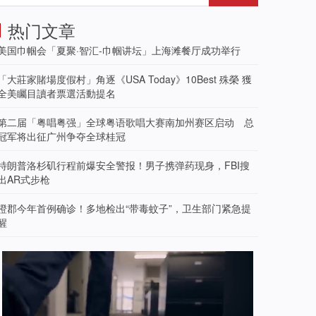
热门文章
美国巾帼会「夏聚·智汇-巾帼讲坛」上海滩餐厅成功举行
「大莊家賭場度假村」角逐《USA Today》10Best 殊榮 獲
全美矚目讀者票選活動提名
第二届「粤唱粤强」全球粤语歌唱大赛南加州赛区启动 总
冠军将出征广州争夺全球桂冠
特朗普洛杉矶行程前爆安全警报！男子携弹药现身，FBI搜
出AR式步枪
橙郡今年首例确诊！多地检出“带毒蚊子”，卫生部门紧急提
醒