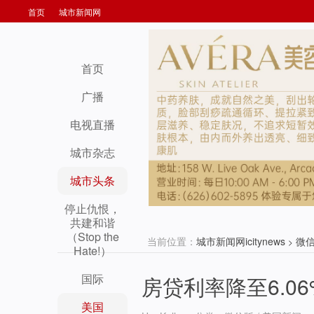
首页
城市新闻网
首页
广播
电视直播
城市杂志
城市头条
停止仇恨，
共建和谐
（Stop the
当前位置：
城市新闻网icitynews
微
>
Hate!）
国际
房贷利率降至6.0
美国