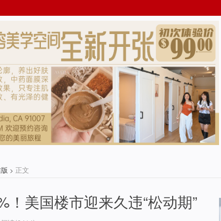
信版
正文
>
6%！美国楼市迎来久违“松动期”