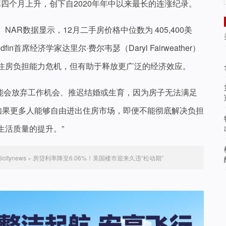
第四个月上升，创下自2020年年中以来最长的连涨纪录。
AR数据显示，12月二手房价格中位数为 405,400美
n首席经济学家达里尔·费尔韦瑟（Daryl Fairweather）
住房负担能力危机，但有助于释放更广泛的经济效应。
可能会放弃工作机会、推迟结婚或生育，因为房子无法满足
“如果更多人能够自由进出住房市场，即便不能彻底解决负担
生活质量的提升。”
itynews
»
房贷利率降至6.06%！美国楼市迎来久违“松动期”