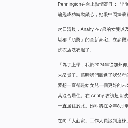
Pennington在台上熱情高呼：「開啟
鑰匙成功轉動鎖芯，她眼中閃爍著
次日清晨，Anahy 在7歲的女
堪稱「頭獎」的全新豪宅。在參觀過程
洗衣店洗衣服了。
「為了上學，我於2024年從加州佩
太昂貴了。當時我們搬進了我父母
夢想一直都是給女兒一個更好的未
其適合居住。在 Anahy 攻讀超音波檢驗
一直居住於此。她即將在今年8月
在向「大莊家」工作人員談到這棟