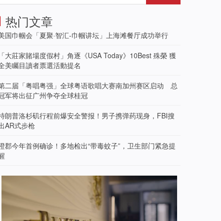
热门文章
美国巾帼会「夏聚·智汇-巾帼讲坛」上海滩餐厅成功举行
「大莊家賭場度假村」角逐《USA Today》10Best 殊榮 獲
全美矚目讀者票選活動提名
第二届「粤唱粤强」全球粤语歌唱大赛南加州赛区启动 总
冠军将出征广州争夺全球桂冠
特朗普洛杉矶行程前爆安全警报！男子携弹药现身，FBI搜
出AR式步枪
橙郡今年首例确诊！多地检出“带毒蚊子”，卫生部门紧急提
醒