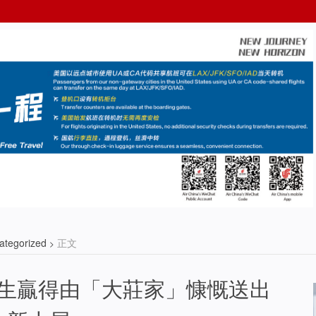
ategorized
正文
>
生贏得由「大莊家」慷慨送出