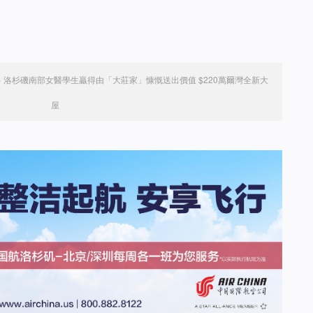
»
洛杉磯南部女醫學生贏得由「大莊家」慷慨送出價值 $220萬爾灣全新大
屋