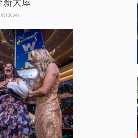
灣全新大屋
读(10004)