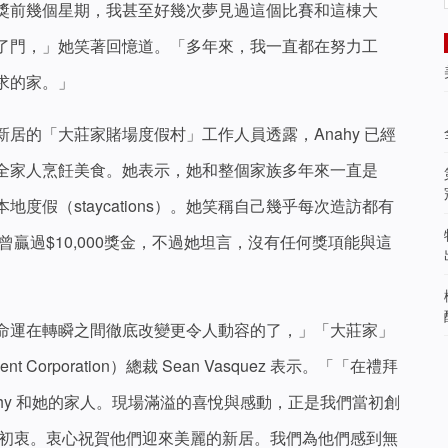
獎前幾個星期，我甚至好幾次夢見過這個比賽和這棟大
了門，」她笑著回憶道。「多年來，我一直都在努力工
求的家。」
居的「大莊家賭場度假村」工作人員透露，Anahy 已經
全家人烹飪美食。她表示，她和整個家族多年來一直是
度假（staycations）。她笑稱自己幾乎每次造訪都有
曾贏過$10,000獎金，不過她坦言，沒有任何獎項能與這
命運在轉瞬之間徹底改變更令人動容的了，」「大莊家」
nt Corporation）總裁 Sean Vasquez 表示。「「在禮拜
ahy 和她的家人。現場滿溢的喜悅與感動，正是我們當初創
的初衷。衷心祝賀他們迎來美麗的新居。我們為他們感到無