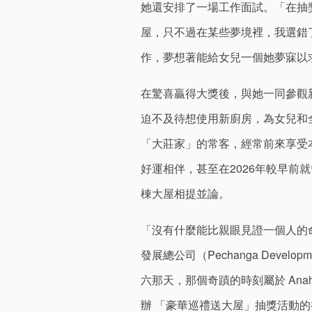
她還安排了一場工作面試。「在抽
屋，只不過在某些夢境裡，我選錯
作，夢想著能給女兒一個她夢寐以
在驚喜贏得大獎後，與她一同參觀新
迫不及待想使用新廚房，為女兒和
「大莊家」的常客，經常前來享受本地
好運相伴，甚至在2026年較早前就
棟大屋相提並論。
「沒有什麼能比親眼見證一個人的
發展總公司（Pechanga Developme
六那天，那個奇蹟的時刻屬於 An
辦 「豪華巡禮送大屋」抽獎活動