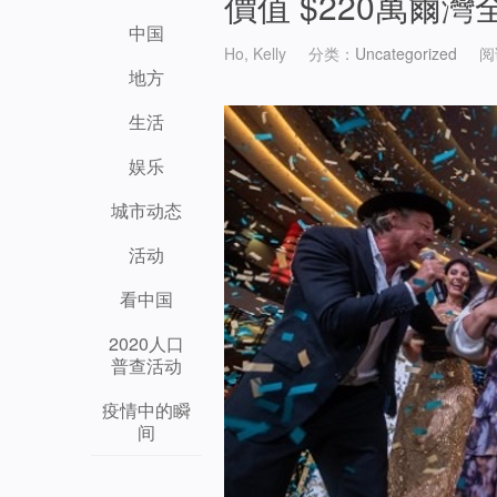
價值 $220萬爾
中国
Ho, Kelly
分类：
Uncategorized
阅
地方
生活
娱乐
城市动态
活动
看中国
2020人口
普查活动
疫情中的瞬
间