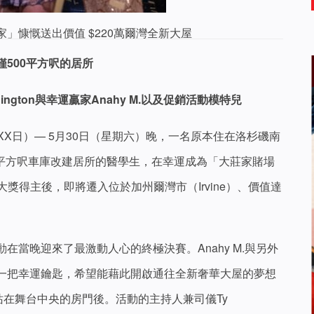
」慷慨送出價值 $220萬爾灣全新大屋
500
平方呎的居
所
ington
與幸運贏家Anahy M.
以及促銷活動模特
兒
月XX日）— 5月30日（星期六）晚，一名原本住在洛杉磯南
500平方呎車庫改建居所的醫學生，在幸運成為「大莊家賭場
大獎得主後，即將遷入位於加州爾灣市（Irvine）、價值達
在當晚迎來了最激動人心的終極決賽。Anahy M.與另外
一把幸運鑰匙，希望能藉此開啟通往全新奢華大屋的夢想
並站在舞台中央的房門後。活動的主持人兼司儀Ty