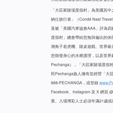
「大莊家賭場度假村」為美國其中
納仕旅行者」（Condé Nast Tr
直被「美國汽車協會AAA」評為
度假村」總會帶給您無與倫比的休閒
潮角子老虎機、賭桌遊戲、世界級休
您煥發身心的水療護理，以及世界錦標賽
Pechanga），「大莊家賭場
民Pechanga族人擁有並經營「
888-PECHANGA，或登錄
www.P
Facebook、Instagram 及 X
業。入場博彩人士必須年滿21歲或