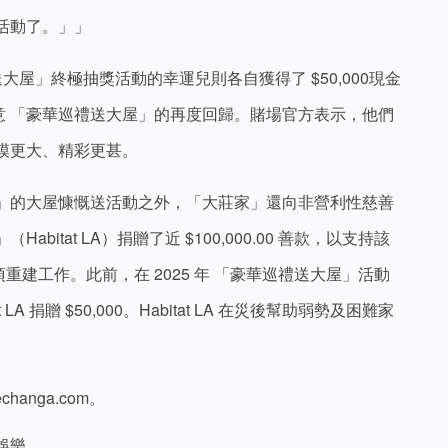
活動了。」」
大屋」終極抽獎活動的幸運兒則各自獲得了 $50,000現金
切留意 「豪華巡禮送大屋」的再度回歸。賭場官方表示，他們
模更大、精彩更甚。
送大屋」的大屋慷慨送活動之外，「大莊家」還向非營利性慈善
itat LA）捐贈了近 $100,000.00 善款，以支持該
項重建工作。此前，在 2025 年 「豪華巡禮送大屋」活動
LA 捐贈 $50,000。Habitat LA 在災後幫助弱勢及困難家
anga.com。
娛樂