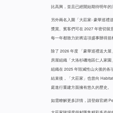
比高興，並且已經開始期待明年的
另外兩名入圍「大莊家- 豪華巡禮送
獎賞。賓客們可在 2027 年密
每一年都致力於將這項盛事辦得規
除了 2026 年度 「豪華巡禮
房屋組織「大洛杉磯地區仁人家園」（Hab
組織在 2025 年毀滅性山火後的各
結束後，「大莊家」也曾向 Habitat 
庭進行重建方面擁有悠久的歷史。
如需瞭解更多詳情，請登錄官網 Pech
大莊家賭場度假村匯集精彩多姿的