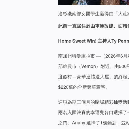
洛杉磯南部女醫學生贏得由「大莊家
此前一直居住於由車庫改建、面積僅
Home Sweet Win!
主持人Ty Penn
南加州特曼庫拉市 —（2026年6
部維農市（Vernon）附近、由
度假村 – 豪華巡禮送大屋」的終極
$220萬的全新奢華豪宅。
這項為期三個月的賭場精彩抽獎活動
兩名入圍決賽的幸運兒各自選擇了
之門。Anahy 選擇了1號鑰匙，