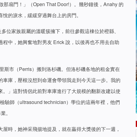
那扇門！」（Open That Door!）。幾秒鐘後，Anahy 的
喜悅的淚水，緩緩穿過舞台上的房門。
兒以及多位家族親屬的溫暖簇擁下，前往參觀這棟位於橙縣、
中，她興奮地對男友 Erick 說，以後再也不用去自助
里斯市（Perris）搬到洛杉磯。但洛杉磯各地的租金實在
的車庫，壓根沒想到命運會帶領我走到今天這一步。我的
來。」這對情侶此前對車庫進行了大規模的翻新改建以使
師（ultrasound technician）學位的這兩年裡，他們
畢業。
大屋時，她神采飛揚地提及，就在贏得大獎後的下一週，