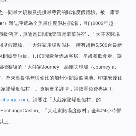
之一間最大規模及提供最尊貴的賭場度假體驗。被「康泰
aveler）雜誌評選為全美最佳度假村/賭場，且自2002年起一
四鑽級酒店，無論是日間玩樂還是豪華住宿，「大莊家賭場
度假體驗。「大莊家賭場度假村」擁有超過5,500台最新
閒娛樂項目、1,100間豪華酒店客房、星級餐飲食府、讓
級的「大莊家Journey」高爾夫球場（Journey at
度假村」為來賓提供無與倫比的加州休閒度假勝地。印第安原住
大莊家賭場度假村」。瞭解更多詳情，請致電免費專線 1-
echanga.com
。請關注「大莊家賭場度假村」的
 網頁 @PechangaCasino。「大莊家賭場度假村」全年24小時營
以上。