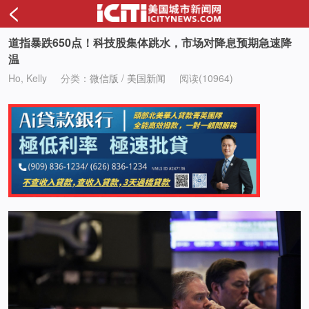
<
道指暴跌650点！科技股集体跳水，市场对降息预期急速降
温
Ho, Kelly
分类：
微信版
/
美国新闻
阅读(10964)