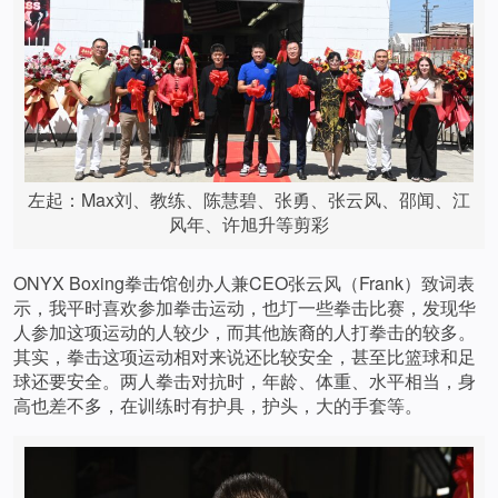
左起：Max刘、教练、陈慧碧、张勇、张云风、邵闻、江
风年、许旭升等剪彩
ONYX Boxing拳击馆创办人兼CEO张云风（Frank）致词表
示，我平时喜欢参加拳击运动，也圢一些拳击比赛，发现华
人参加这项运动的人较少，而其他族裔的人打拳击的较多。
其实，拳击这项运动相对来说还比较安全，甚至比篮球和足
球还要安全。两人拳击对抗时，年龄、体重、水平相当，身
高也差不多，在训练时有护具，护头，大的手套等。