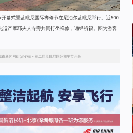
节开幕式暨蓝毗尼国际禅修节在尼泊尔蓝毗尼举行。近500
化遗产摩耶夫人寺旁共同打坐禅修，诵经祈福。图为游客
城市新闻网icitynews
»
第二届蓝毗尼国际和平节开幕