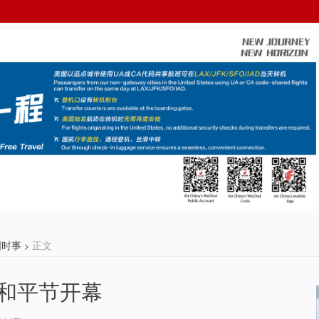
国时事
正文
>
和平节开幕