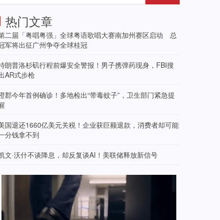
热门文章
第二届「粤唱粤强」全球粤语歌唱大赛南加州赛区启动 总
冠军将出征广州争夺全球桂冠
特朗普洛杉矶行程前爆安全警报！男子携弹药现身，FBI搜
出AR式步枪
橙郡今年首例确诊！多地检出“带毒蚊子”，卫生部门紧急提
醒
美国退还1660亿美元关税！企业获巨额退款，消费者却可能
一分钱拿不到
凯文·沃什不谈降息，却反复谈AI！美联储释放新信号