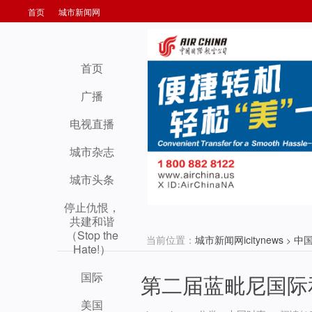
首页
城市新闻网
首页
广播
电视直播
城市杂志
城市头条
停止仇恨，
共建和谐
（Stop the
当前位置：
城市新闻网icitynews
中
>
Hate!）
国际
第二届蓝毗尼国际
美国