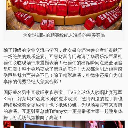
为全球团队的精英经纪人准备的精美奖品
除了顶级的专业交流与学习，此次盛会还为参会者们奉献了
一场绝美的娱乐盛宴。互惠财富专门邀请了华语乐坛巨星杜
德伟亲临现场带来震撼表演！杜德伟的出席瞬间点燃全场追
星狂潮！整个会场变成了沸腾的海洋！大家都为能近距离感
受巨星魅力而兴奋不已！除了精彩表演，杜德伟还亲自为创
享家的优秀经纪人颁奖合影！
国际著名男中音歌唱家崔宗宝、TVB全球华人歌唱比赛冠军
King、好莱坞知名魔术师的魔术表演、激情四溢的拉丁舞也
持续燃烧着全场热情！也飞抵洛杉矶，为现场嘉宾带来震撼
的表演。互惠财富总裁Tiffany女士更是带领大家一起跳集体
舞，将现场气氛推向了高潮！