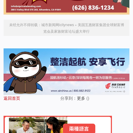
未经允许不得转载：
城市新闻网icitynews
»
美国互惠财富集团全球财富博
览会及家族财富论坛盛大举行
返回首页
分享到：
更多
(
)