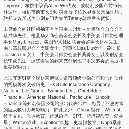
Cypress、核桃市议员Allen Wu代表、蒙特利公园市前市长
林达坚、核桃市前市长Eric Chin等多位政界要员亲临现场，
联邦众议员赵美心则专门为集团Tiffany总裁发来贺状。
出席盛会的社区领袖还有美国南加州华人华侨联合总会会长
蔡成华先生、橙县华人商会基金会会长及中美会计师协会理
事长Mary Lin女士、美国华人社团联合会监事长赵林先生、
南加高校联盟会长李珊女士、理事长Lisa Liu女士、副会长
Jessica Liu女士、中美会计师协会会长桑菁女士以及创始会
长李豪先生。这些贵宾的到来充分展现了本次盛会的高度和
重要影响力！
此次互惠财富全球财富博览会邀请顶级金融公司和合作伙伴
的规模再次突破历史。F&G Life Insurance Company、
National Life Group、Symetra Life、Corebridge
Financial、American National、Pacfic Life、Lincoln
Financial等知名保险公司均派出代表出席，彰显了互惠财富
的巨大吸引力与影响力。除此之外，Chase银行、Wetrust、
彼岸文化、飞达教育、途风旅游、SPT、斯坦福教育、爱睿
星、Walton环球、Excellent卓越、史坦福教育、Napa桑库
酒庄、Propaya房派佳、潮童星、数易、斐朵国际等各行各