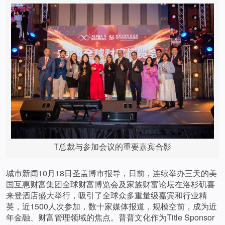
T总裁与参加会议的重要嘉宾合影
城市新闻10月18日圣盖博市报导，日前，连续举办三天的美
国互惠财富集团全球财富博览会及家族财富论坛在洛杉矶喜
来登酒店盛大举行，吸引了全球众多重量级嘉宾和行业精
英，近1500人次参加，数十家媒体报道，规模空前，成为近
年金融、财富管理领域的焦点。普普文化作为Title Sponsor