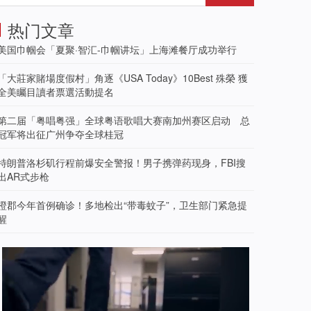
热门文章
美国巾帼会「夏聚·智汇-巾帼讲坛」上海滩餐厅成功举行
「大莊家賭場度假村」角逐《USA Today》10Best 殊榮 獲
全美矚目讀者票選活動提名
第二届「粤唱粤强」全球粤语歌唱大赛南加州赛区启动 总
冠军将出征广州争夺全球桂冠
特朗普洛杉矶行程前爆安全警报！男子携弹药现身，FBI搜
出AR式步枪
橙郡今年首例确诊！多地检出“带毒蚊子”，卫生部门紧急提
醒