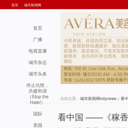
首页
城市新闻网
首页
广播
电视直播
城市杂志
城市头条
停止仇恨，
共建和谐
（Stop the
当前位置：
城市新闻网icitynews
看
>
Hate!）
国际
看中国 ——《稼香》The
美国