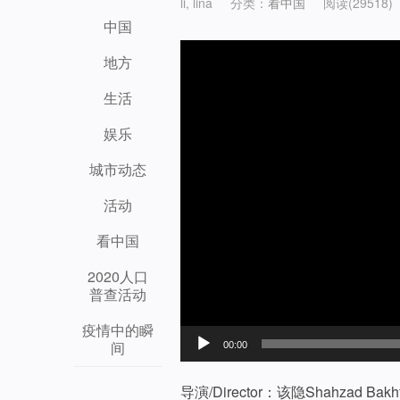
li, lina
分类：
看中国
阅读(29518)
中国
视
地方
频
生活
播
娱乐
放
城市动态
器
活动
看中国
2020人口
普查活动
疫情中的瞬
间
00:00
导演/Director：该隐Shahzad Bakh