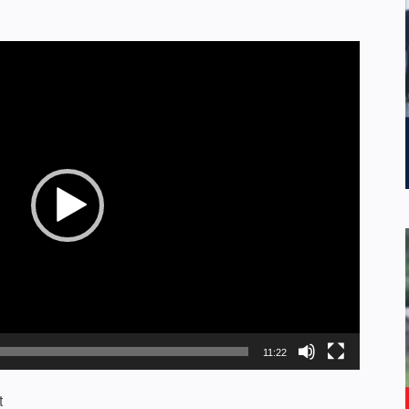
11:22
t