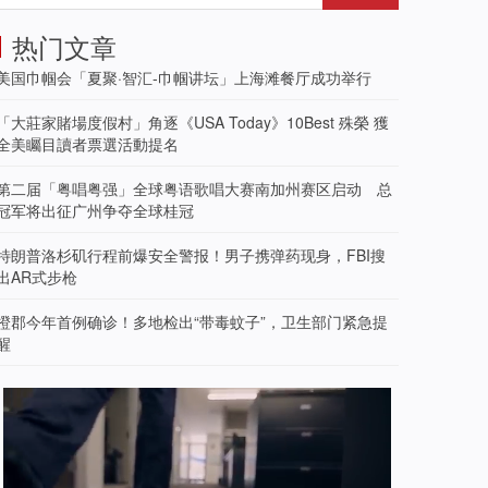
热门文章
美国巾帼会「夏聚·智汇-巾帼讲坛」上海滩餐厅成功举行
「大莊家賭場度假村」角逐《USA Today》10Best 殊榮 獲
全美矚目讀者票選活動提名
第二届「粤唱粤强」全球粤语歌唱大赛南加州赛区启动 总
冠军将出征广州争夺全球桂冠
特朗普洛杉矶行程前爆安全警报！男子携弹药现身，FBI搜
出AR式步枪
橙郡今年首例确诊！多地检出“带毒蚊子”，卫生部门紧急提
醒