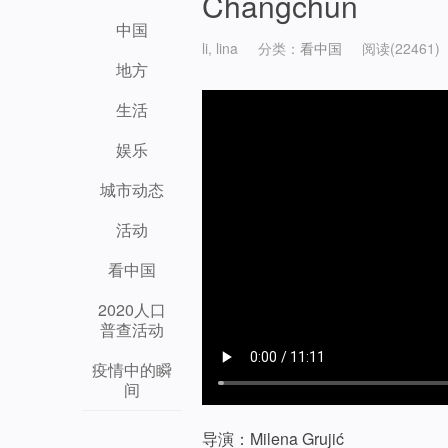
Changchun
中国
li, lina
分类：
看中国
阅读(22461)
地方
生活
娱乐
城市动态
活动
看中国
2020人口
普查活动
疫情中的瞬
间
导演：Milena Grujić