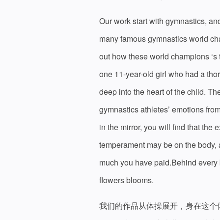
Our work start with gymnastics, a
many famous gymnastics world cham
out how these world champions ‘s 
one 11-year-old girl who had a thor
deep into the heart of the child. Th
gymnastics athletes’ emotions from 
in the mirror, you will find that th
temperament may be on the body, a
much you have paid.Behind every bea
flowers blooms.
我们的作品从体操展开，身在这个