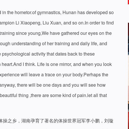
nd in the hometor.of gymnastics, Hunan has developed so
pion Li Xiaopeng, Liu Xuan, and so on.In order to find
training since young,We have gathered our eyes on the
ough understanding of her training and daily life, and
e psychological activity that dates back to these
heart.And I think. Life is one mirror, and when you look
e experience will leave a trace on your body.Perhaps the
nyway, there will be one days and you will see how
utiful thing ,there are some kind of pain.let all that
体操之乡，湖南孕育了著名的体操世界冠军李小鹏，刘璇