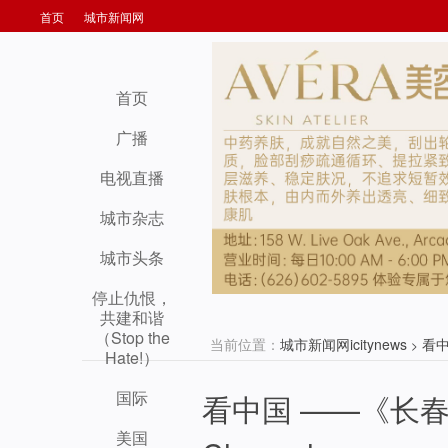
首页
城市新闻网
首页
广播
电视直播
城市杂志
城市头条
停止仇恨，
共建和谐
（Stop the
当前位置：
城市新闻网icitynews
看
>
Hate!）
国际
看中国 ——《长春味道
美国