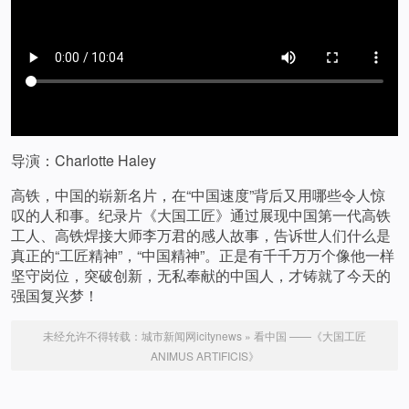
导演：Charlotte Haley
高铁，中国的崭新名片，在“中国速度”背后又用哪些令人惊
叹的人和事。纪录片《大国工匠》通过展现中国第一代高铁
工人、高铁焊接大师李万君的感人故事，告诉世人们什么是
真正的“工匠精神”，“中国精神”。正是有千千万万个像他一样
坚守岗位，突破创新，无私奉献的中国人，才铸就了今天的
强国复兴梦！
未经允许不得转载：
城市新闻网icitynews
»
看中国 ——《大国工匠
ANIMUS ARTIFICIS》