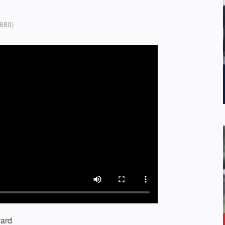
680)
ard