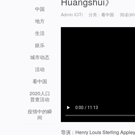
Huangshui》
中国
Admin iCiTi
分类：
看中国
阅读(60
地方
生活
娱乐
城市动态
活动
看中国
2020人口
普查活动
疫情中的瞬
间
导演：Henry Louis Sterling Appley