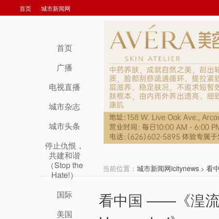
首页
城市新闻网
首页
广播
电视直播
城市杂志
城市头条
停止仇恨，
共建和谐
（Stop the
当前位置：
城市新闻网icitynews
看
>
Hate!）
国际
看中国 ——《湟流一带
美国