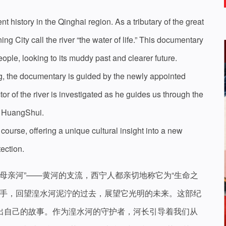
history in the Qinghai region. As a tributary of the great
ing City call the river “the water of life.” This documentary
people, looking to its muddy past and clearer future.
ng, the documentary is guided by the newly appointed
ctor of the river is investigated as he guides us through the
d HuangShui.
urse, offering a unique cultural insight into a new
ection.
母亲河”——黄河的支流，西宁人都亲切地称它为“生命之
着手，回望湟水河泥泞的过去，展望它光明的未来。这部纪
说出自己的故事。作为湟水河的守护者，河长引导着我们从