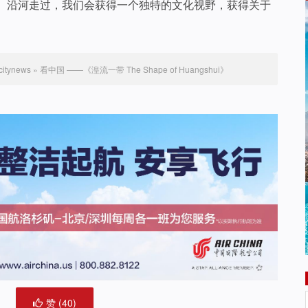
。沿河走过，我们会获得一个独特的文化视野，获得关于
tynews
»
看中国 ——《湟流一带 The Shape of Huangshui》
赞 (
40
)