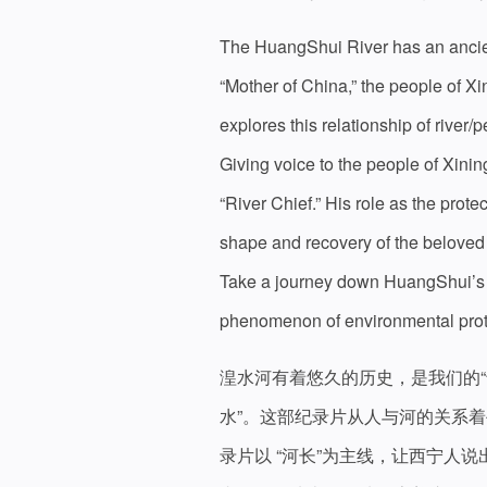
The HuangShui River has an ancient 
“Mother of China,” the people of Xin
explores this relationship of river/
Giving voice to the people of Xini
“River Chief.” His role as the prote
shape and recovery of the belove
Take a journey down HuangShui’s co
phenomenon of environmental prot
湟水河有着悠久的历史，是我们的“
水”。这部纪录片从人与河的关系
录片以 “河长”为主线，让西宁人