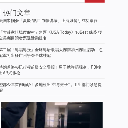
热门文章
美国巾帼会「夏聚·智汇-巾帼讲坛」上海滩餐厅成功举行
「大莊家賭場度假村」角逐《USA Today》10Best 殊榮 獲
全美矚目讀者票選活動提名
第二届「粤唱粤强」全球粤语歌唱大赛南加州赛区启动 总
冠军将出征广州争夺全球桂冠
特朗普洛杉矶行程前爆安全警报！男子携弹药现身，FBI搜
出AR式步枪
橙郡今年首例确诊！多地检出“带毒蚊子”，卫生部门紧急提
醒