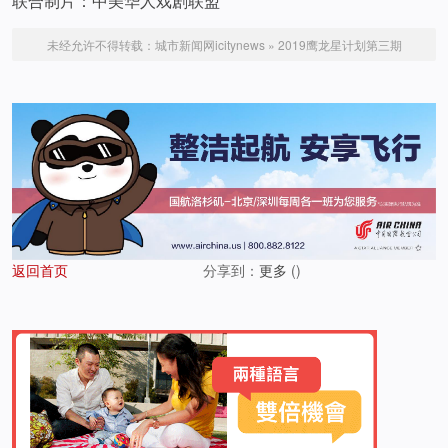
联合制片：中美华人戏剧联盟
未经允许不得转载：
城市新闻网icitynews
»
2019鹰龙星计划第三期
返回首页
分享到：
更多
(
)