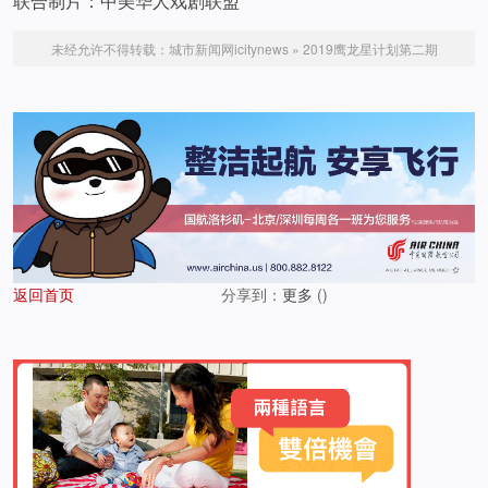
联合制片：中美华人戏剧联盟
未经允许不得转载：
城市新闻网icitynews
»
2019鹰龙星计划第二期
返回首页
分享到：
更多
(
)