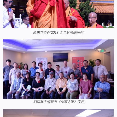
西来寺举办“2019 盂兰盆供僧法会”
彭南林主编新书《作家之家》发表