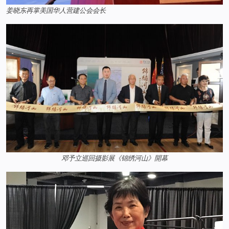
姜晓东再掌美国华人营建公会会长
邓予立巡回摄影展《锦绣河山》開幕