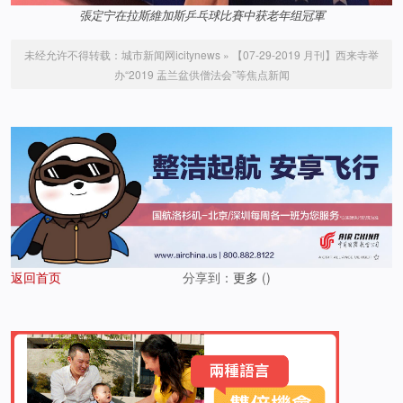
張定宁在拉斯維加斯乒乓球比賽中获老年组冠軍
未经允许不得转载：
城市新闻网icitynews
»
【07-29-2019 月刊】西来寺举
办“2019 盂兰盆供僧法会”等焦点新闻
返回首页
分享到：
更多
(
)