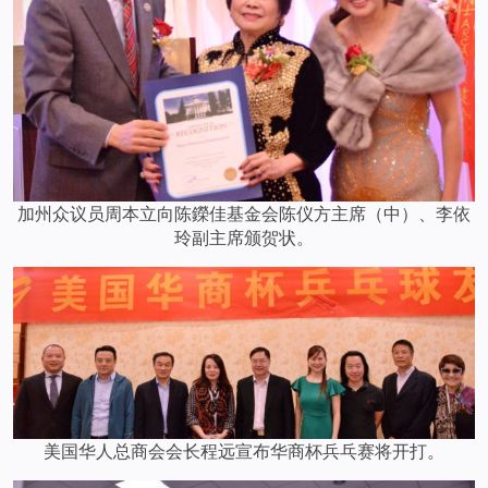
加州众议员周本立向陈鑅佳基金会陈仪方主席（中）、李依
玲副主席颁贺状。
美国华人总商会会长程远宣布华商杯兵乓赛将开打。