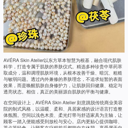
AVÉRA Skin Atelier以东方草本智慧为根基，融合现代肌肤
科学，打造专属于肌肤的养肤仪式。精选多种珍贵中草药萃
取成分，温和调理肌肤环境，从根本改善干燥、暗沉、粗糙
与敏弱问题。透过内外兼修的养肤理念，不追求短暂的表面
效果，而是唤醒肌肤自身修护力，让肌肤回归健康、稳定与
透亮状态。相信，真正的美丽源自肌肤的平衡与健康。
在空间设计上，AVÉRA Skin Atelier 刻意跳脱传统商业美容
院的制式风格，以温暖、柔和、具居家感的设计语言打造整
体氛围。空间以浅色木质、柔光灯带与舒适家具为主轴，让
顾客一踏入便能感受到放松与安心。店内更贴心提供咖啡、
茶点等轻食，让顾客在疗程前后都能自在休憩，享受属于自