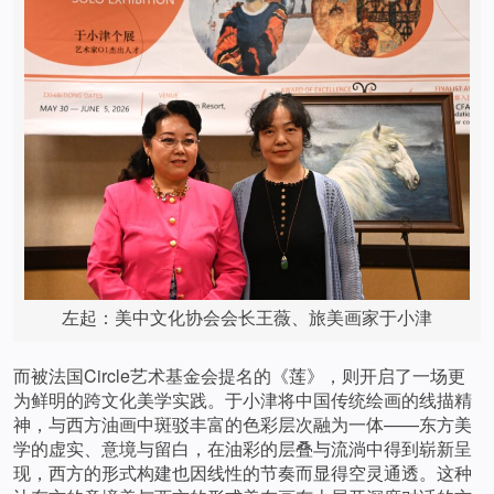
左起：美中文化协会会长王薇、旅美画家于小津
而被法国Circle艺术基金会提名的《莲》，则开启了一场更
为鲜明的跨文化美学实践。于小津将中国传统绘画的线描精
神，与西方油画中斑驳丰富的色彩层次融为一体——东方美
学的虚实、意境与留白，在油彩的层叠与流淌中得到崭新呈
现，西方的形式构建也因线性的节奏而显得空灵通透。这种