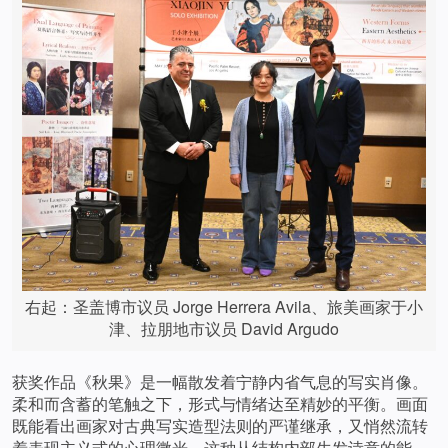
右起：圣盖博市议员 Jorge Herrera Avila、旅美画家于小
津、拉朋地市议员 David Argudo
获奖作品《秋果》是一幅散发着宁静内省气息的写实肖像。
柔和而含蓄的笔触之下，形式与情绪达至精妙的平衡。画面
既能看出画家对古典写实造型法则的严谨继承，又悄然流转
着表现主义式的心理微光。这种从结构内部生发诗意的能