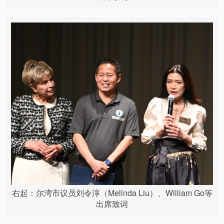
右起：尔湾市议员刘令淳（Melinda Liu）、William Go等
出席致词