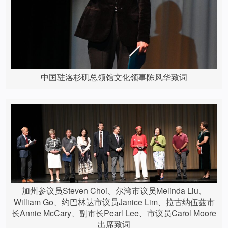
中国驻洛杉矶总领馆文化领事陈风华致词
加州参议员Steven Choi、尔湾市议员Melinda Liu、
William Go、约巴林达市议员Janice Lim、拉古纳伍兹市
长Annie McCary、副市长Pearl Lee、市议员Carol Moore
出席致词