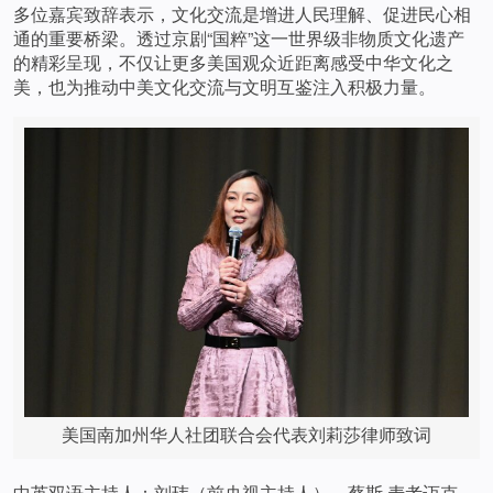
多位嘉宾致辞表示，文化交流是增进人民理解、促进民心相
通的重要桥梁。透过京剧“国粹”这一世界级非物质文化遗产
的精彩呈现，不仅让更多美国观众近距离感受中华文化之
美，也为推动中美文化交流与文明互鉴注入积极力量。
美国南加州华人社团联合会代表刘莉莎律师致词
中英双语主持人：刘玮（前央视主持人）、蔡斯.麦考迈克