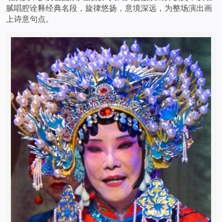
腻唱腔诠释经典名段，旋律悠扬，意境深远，为整场演出画
上诗意句点。