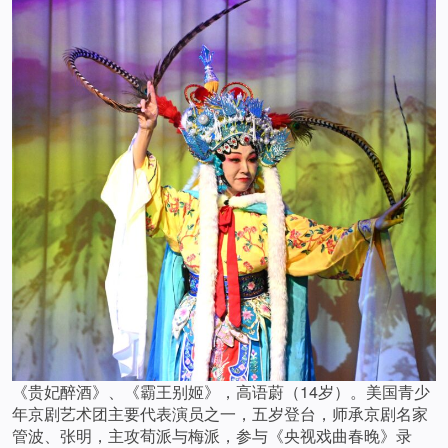
《贵妃醉酒》、《霸王别姬》，高语蔚（14岁）。美国青少
年京剧艺术团主要代表演员之一，五岁登台，师承京剧名家
管波、张明，主攻荀派与梅派，参与《央视戏曲春晚》录