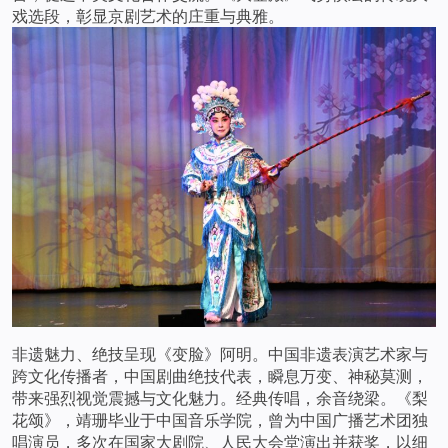
戏选段，彰显京剧艺术的庄重与典雅。
非遗魅力、绝技呈现《变脸》阿明。中国非遗表演艺术家与
跨文化传播者，中国剧曲绝技代表，瞬息万变、神秘莫测，
带来强烈视觉震撼与文化魅力。经典传唱，余音绕梁。《梨
花颂》，靖珊毕业于中国音乐学院，曾为中国广播艺术团独
唱演员，多次在国家大剧院、人民大会堂演出并获奖，以细