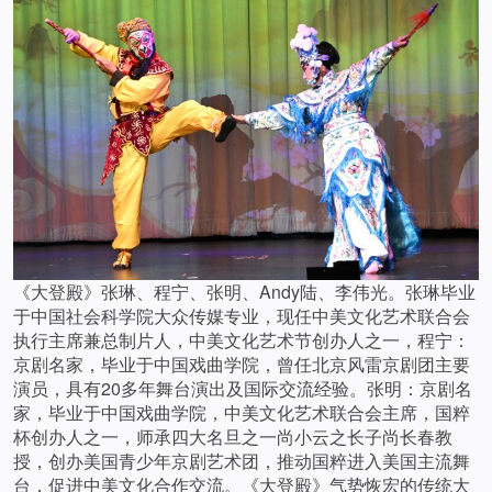
《大登殿》张琳、程宁、张明、Andy陆、李伟光。张琳毕业
于中国社会科学院大众传媒专业，现任中美文化艺术联合会
执行主席兼总制片人，中美文化艺术节创办人之一，程宁：
京剧名家，毕业于中国戏曲学院，曾任北京风雷京剧团主要
演员，具有20多年舞台演出及国际交流经验。张明：京剧名
家，毕业于中国戏曲学院，中美文化艺术联合会主席，国粹
杯创办人之一，师承四大名旦之一尚小云之长子尚长春教
授，创办美国青少年京剧艺术团，推动国粹进入美国主流舞
台，促进中美文化合作交流。《大登殿》气势恢宏的传统大