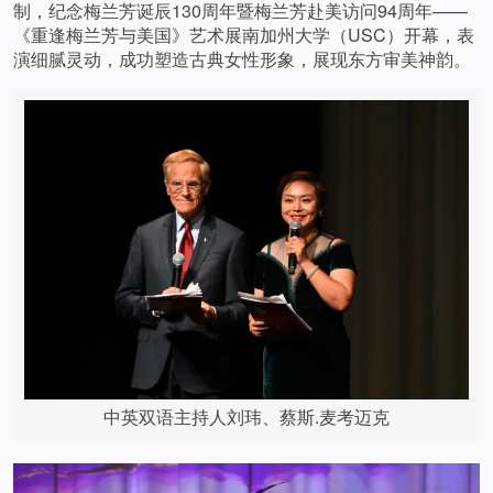
制，纪念梅兰芳诞辰130周年暨梅兰芳赴美访问94周年——
《重逢梅兰芳与美国》艺术展南加州大学（USC）开幕，表
演细腻灵动，成功塑造古典女性形象，展现东方审美神韵。
中英双语主持人刘玮、蔡斯.麦考迈克