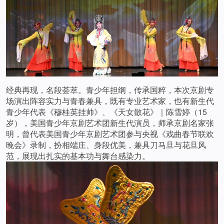
经典再现，名段荟萃。青少年担纲，传承国粹，本次京剧专
场演出阵容实力与青春兼具，既有专业艺术家，也有新生代
青少年代表《穆桂英挂帅》、《天女散花》｜陈雪婷（15
岁），美国青少年京剧艺术团新生代演员，师承京剧名家张
明，曾代表美国青少年京剧艺术团参与央视《戏曲春节联欢
晚会》录制，扮相端庄、身段优美，兼具刀马旦与花旦风
范，展现出扎实的基本功与舞台感染力。