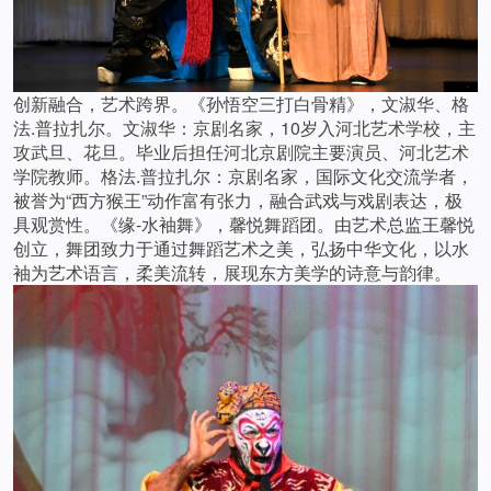
创新融合，艺术跨界。《孙悟空三打白骨精》，文淑华、格
法.普拉扎尔。文淑华：京剧名家，10岁入河北艺术学校，主
攻武旦、花旦。毕业后担任河北京剧院主要演员、河北艺术
学院教师。格法.普拉扎尔：京剧名家，国际文化交流学者，
被誉为“西方猴王”动作富有张力，融合武戏与戏剧表达，极
具观赏性。《缘-水袖舞》，馨悦舞蹈团。由艺术总监王馨悦
创立，舞团致力于通过舞蹈艺术之美，弘扬中华文化，以水
袖为艺术语言，柔美流转，展现东方美学的诗意与韵律。