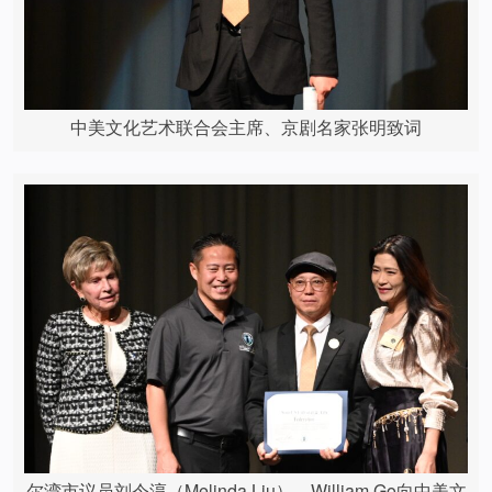
中美文化艺术联合会主席、京剧名家张明致词
尔湾市议员刘令淳（Melinda Liu）、William Go向中美文