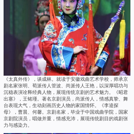
《太真外传》，谈成林。就读于安徽戏曲艺术学校，师承京
剧名家张明、荀派传人管波、尚派传人王艳，以深厚唱功与
沉稳表演诠释经典人物，展现传统京剧的艺术魅力。《昭君
出塞》，王铭瑾。著名京剧演员，尚派传人，情感真挚、舞
台表现大气，生动刻画历史人物的家国情怀。《李逵探
母》，曹晨、何馨。京剧名家，毕业于中国戏曲学院，国家
京剧院演员，唱做并重，情感充沛，展现传统剧目的戏剧张
力与感染力。