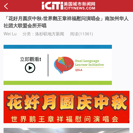
<
「花好月圆庆中秋-世界鹅王章祥福慰问演唱会」南加州华人
社团大联盟会所开唱
Wei Lu
分类：
洛杉矶地方新闻
阅读(11361)