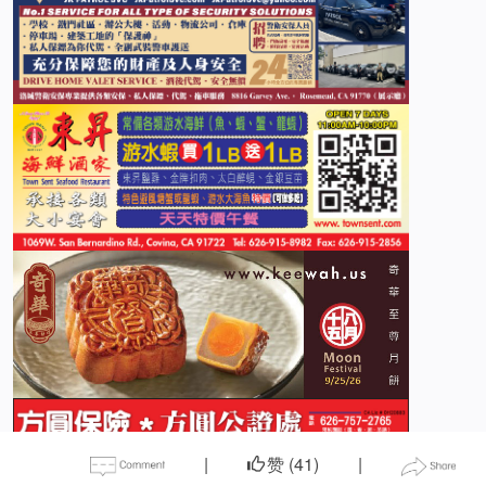
|
赞 (
41
)
|