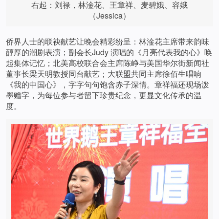
右起：刘禄，林淦花、王章祥、麦碧娥、容娥
（Jessica）
侨界人士的联袂献艺让晚会精彩纷呈：林淦花主席带来韵味
醇厚的潮剧表演；副会长Judy 演唱的《月亮代表我的心》唤
起集体记忆；北美高校联合会主席陈峥与美国华尔街新闻社
董事长梁天明教授同台献艺；大联盟共同主席徐佰生唱响
《我的中国心》，字字句句饱含赤子深情。章祥福还现场泼
墨赠字，为每位参与者留下珍贵纪念，更显文化传承的温
度。