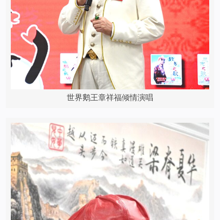
世界鹅王章祥福倾情演唱