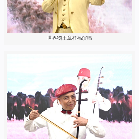
世界鹅王章祥福演唱