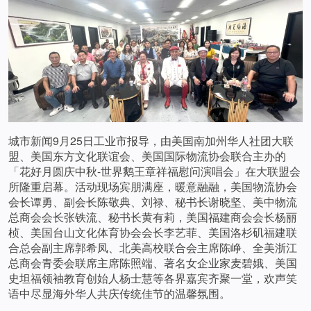
城市新闻9月25日工业市报导，由美国南加州华人社团大联
盟、美国东方文化联谊会、美国国际物流协会联合主办的
「花好月圆庆中秋-世界鹅王章祥福慰问演唱会」在大联盟会
所隆重启幕。活动现场宾朋满座，暖意融融，美国物流协会
会长谭勇、副会长陈敬典、刘禄、秘书长谢晓坚、美中物流
总商会会长张铁流、秘书长黄有莉，美国福建商会会长杨丽
桢、美国台山文化体育协会会长李艺菲、美国洛杉矶福建联
合总会副主席郭希凤、北美高校联合会主席陈峥、全美浙江
总商会青委会联席主席陈照端、著名女企业家麦碧娥、美国
史坦福领袖教育创始人杨士慧等各界嘉宾齐聚一堂，欢声笑
语中尽显海外华人共庆传统佳节的温馨氛围。