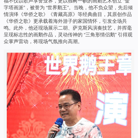
福不仅以歌声享誉业界，更以独树一帜的画鹅艺术创立 “金
字塔画派”，被誉为 “世界鹅王”。当晚，他不负众望，先后倾
情演绎《华侨之歌》《青藏高原》等经典曲目，其原创作品
《华侨之歌》更承载着海外游子的家国情怀，引发全场共
鸣。此外，他还现场展示二胡、萨克斯风演奏技艺，并挥毫
呈现标志性的画鹅作品，灵动传神的 “三角形情侣鹅” 引得观
众掌声雷动，将现场气氛推向高潮。