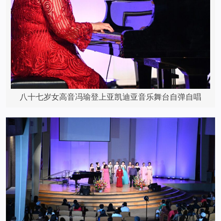
八十七岁女高音冯瑜登上亚凯迪亚音乐舞台自弹自唱