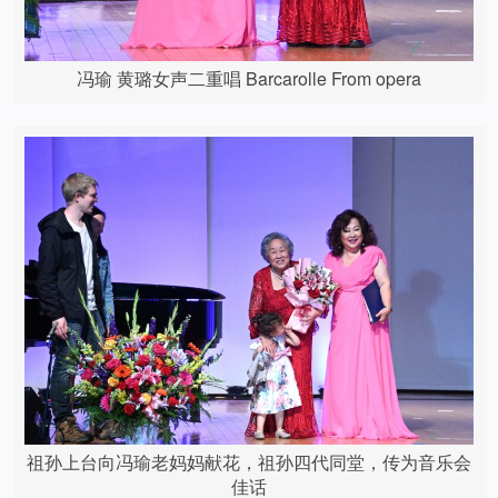
冯瑜 黄璐女声二重唱 Barcarolle From opera
祖孙上台向冯瑜老妈妈献花，祖孙四代同堂，传为音乐会
佳话