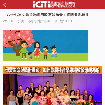
<
「八十七岁女高音冯瑜与歌友音乐会」唱响亚凯迪亚
Wei Lu
分类：
洛杉矶地方新闻
阅读(10981)