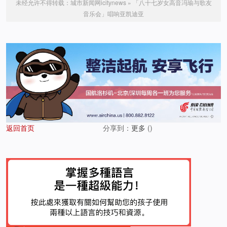
未经允许不得转载：
城市新闻网icitynews
»
「八十七岁女高音冯瑜与歌友
音乐会」唱响亚凯迪亚
返回首页
分享到：
更多
(
)