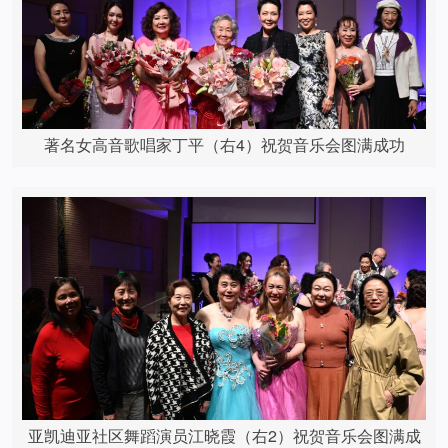
著名女高音歌唱家丁平（右4）祝贺音乐会图满成功
亚凯迪亚社区舞蹈演员江晓霞（右2）祝贺音乐会图满成