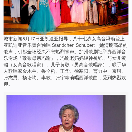
城市新闻5月17日亚凯迪亚报导，八十七岁女高音冯瑜登上
亚凯迪亚音乐舞台独唱 Standchen Schubert，她清脆高昂的
歌声，引起全场经久不息热烈掌声。加州歌剧社举办西洋音
乐专场「致敬母亲冯瑜」，冯瑜老妈妈经神矍铄，与女儿黄
璐（女高音歌唱家）、儿子黄敬（男高音歌唱家），联手华
人歌唱家金木兰、鲁全哲、王华、徐寒阳、曹力中、京珂、
张杰男、杨培均、李敏、张宇等演唱西洋歌曲，受到热烈欢
迎。