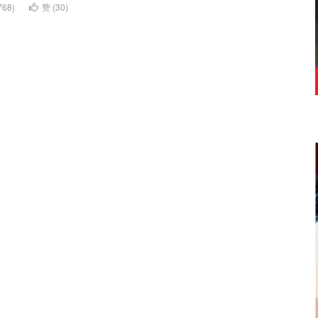
68)
赞 (
30
)