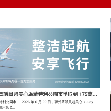
聯邦眾議員趙美心為蒙特利公園市爭取到 175萬元，用於翻新 61 號消防站及重建 63 號消防站
利公園市 — 2026 年 6 月 22 日，聯邦眾議員趙美心（Judy
州第 2...