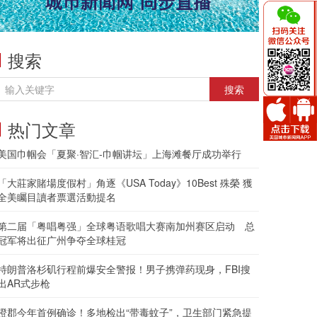
搜索
热门文章
美国巾帼会「夏聚·智汇-巾帼讲坛」上海滩餐厅成功举行
「大莊家賭場度假村」角逐《USA Today》10Best 殊榮 獲
全美矚目讀者票選活動提名
第二届「粤唱粤强」全球粤语歌唱大赛南加州赛区启动 总
冠军将出征广州争夺全球桂冠
特朗普洛杉矶行程前爆安全警报！男子携弹药现身，FBI搜
出AR式步枪
橙郡今年首例确诊！多地检出“带毒蚊子”，卫生部门紧急提