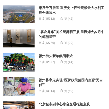
惠及千万居民 重庆史上投资规模最大水利工
程全线通水
阅读(15312)
赞 (
42
)
“客次昆华”美术展昆明开展 重温烽火岁月中
的笔墨星芒
阅读(12770)
赞 (
20
)
福州街头新年氛围渐浓
阅读(12877)
赞 (
44
)
福州将率先实现“医保政策范围内生育‘无自
付’”
阅读(13914)
赞 (
19
)
北京城市副中心综合交通枢纽启航