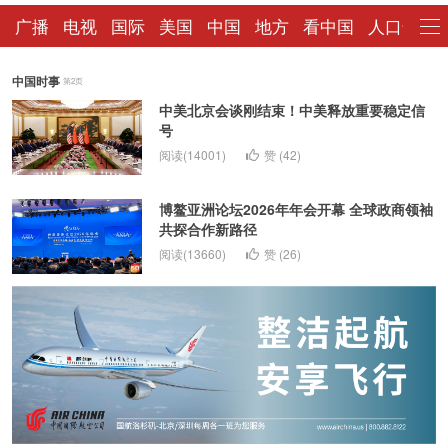
广播
电视
国际
美国
中国
地方
看中国
人口普查
中国时事
第2页
中美北京会谈刚结束！中美释放重要稳定信
号
阅读(14001)
赞 (
42
)
博鳌亚洲论坛2026年年会开幕 全球政商领袖
共探合作新路径
阅读(13660)
赞 (
26
)